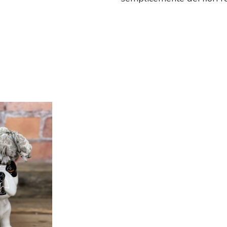
Dimensioni
Marca
Unitable
Riferimento
GC_UT_H20