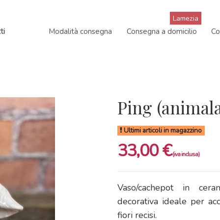
Lamezia
ti
Modalità consegna
Consegna a domicilio
Co
Ping (animal
Ultimi articoli in magazzino
33,00 €
Vaso/cachepot in ceram
decorativa ideale per ac
fiori recisi.