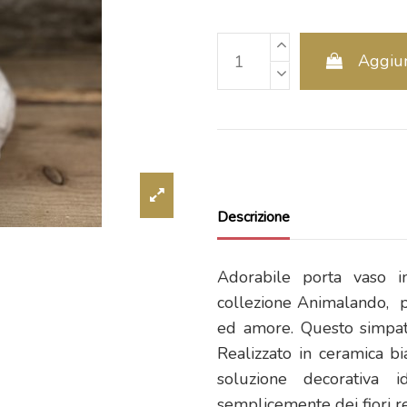
Aggiun
Descrizione
Adorabile porta vaso i
collezione Animalando, pr
ed amore. Questo simpati
Realizzato in ceramica bia
soluzione decorativa 
semplicemente dei fiori re