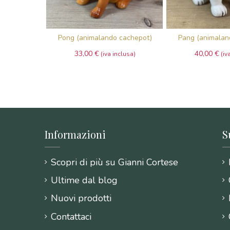
Pong (animalando cachepot)
Pang (animalan
33,00 €
40,00 €
Informazioni
S
Scopri di più su Gianni Cortese
Ultime dal blog
Nuovi prodotti
Contattaci