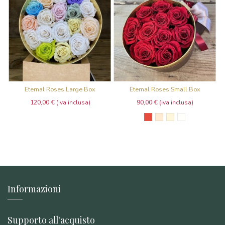
Eternal Roses Large Box
Eternal Roses Small Box
120,00 €
90,00 €
Rosso
Pesca
Cipria
Bianco latte
Informazioni
Supporto all'acquisto